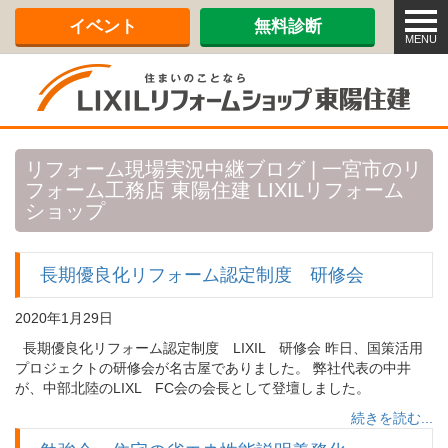
メ
イベント
無料診断
ニ
MENU
ュ
ー
リフォーム現場実況中継ブログ | 一宮市のリ
フォーム工務店 東陽住建 LIXILリフォーム
ショップ
長期優良化リフォーム認定制度 研修会
2020年1月29日
長期優良化リフォーム認定制度 LIXIL 研修会 昨日、国策活用
プロジェクトの研修会が名古屋でありました。 弊社代表の中井
が、中部北陸のLIXL FC会の会長として登壇しました。
続きを読む...