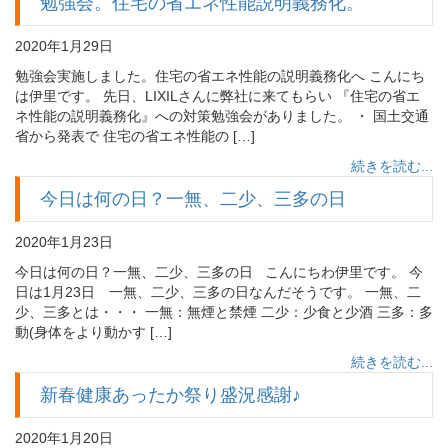
勉強会。住宅の省エネ性能説明義務化。
2020年1月29日
勉強会実施しました。住宅の省エネ性能の説明義務化へ こんにち
は伊里です。 先日、LIXILさんに弊社に来てもらい 『住宅の省エ
ネ性能の説明義務化』への対策勉強会がありました。 ・ 国土交通
省から発表で 住宅の省エネ性能の […]
続きを読む...
今日は何の日？一無、二少、三多の日
2020年1月23日
今日は何の日？一無、二少、三多の日 こんにちわ伊里です。 今
日は1月23日 一無、二少、三多の日なんだそうです。 一無、二
少、三多とは・・・ 一無：無煙と禁煙 二少：少食と少酒 三多：多
動(身体をより動かす […]
続きを読む...
新春健康あったか祭り盛況感謝♪
2020年1月20日