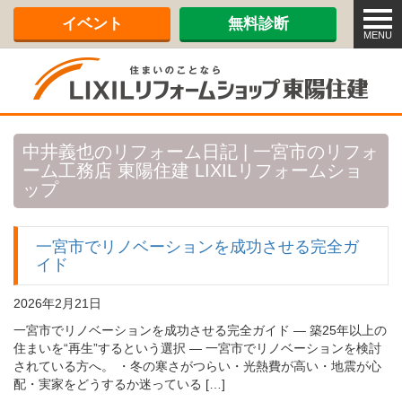
メ
イベント
無料診断
ニ
MENU
ュ
ー
中井義也のリフォーム日記 | 一宮市のリフォ
ーム工務店 東陽住建 LIXILリフォームショ
ップ
一宮市でリノベーションを成功させる完全ガ
イド
2026年2月21日
一宮市でリノベーションを成功させる完全ガイド ― 築25年以上の
住まいを“再生”するという選択 ― 一宮市でリノベーションを検討
されている方へ。 ・冬の寒さがつらい・光熱費が高い・地震が心
配・実家をどうするか迷っている […]