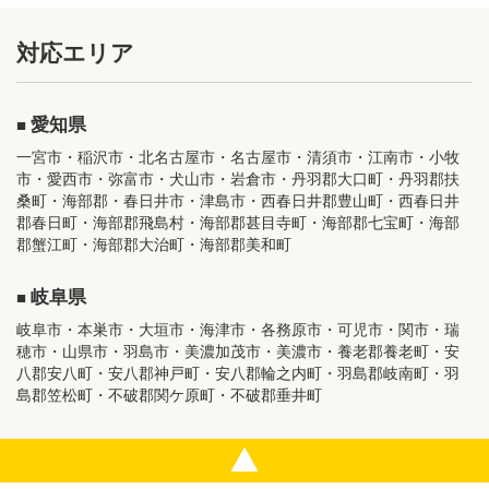
対応エリア
愛知県
一宮市・稲沢市・北名古屋市・名古屋市・清須市・江南市・小牧
市・愛西市・弥富市・犬山市・岩倉市・丹羽郡大口町・丹羽郡扶
桑町・海部郡・春日井市・津島市・西春日井郡豊山町・西春日井
郡春日町・海部郡飛島村・海部郡甚目寺町・海部郡七宝町・海部
郡蟹江町・海部郡大治町・海部郡美和町
岐阜県
岐阜市・本巣市・大垣市・海津市・各務原市・可児市・関市・瑞
穂市・山県市・羽島市・美濃加茂市・美濃市・養老郡養老町・安
八郡安八町・安八郡神戸町・安八郡輪之内町・羽島郡岐南町・羽
島郡笠松町・不破郡関ケ原町・不破郡垂井町