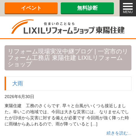
メ
イベント
無料診断
ニ
MENU
ュ
ー
リフォーム現場実況中継ブログ | 一宮市のリ
フォーム工務店 東陽住建 LIXILリフォーム
ショップ
大雨
2026年6月30日
東陽住建 工務のさくらです. 早々と台風がいくつも接近しまし
た。幸いこの地域では、今回は大きな災害には、 なりませんでし
たが日頃から災害に対する備えが必要です 今回雨が強く降った時
に雨樋からあふれるので、雨が降っていると […]
続きを読む...