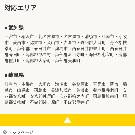
対応エリア
愛知県
一宮市・稲沢市・北名古屋市・名古屋市・清須市・江南市・小牧
市・愛西市・弥富市・犬山市・岩倉市・丹羽郡大口町・丹羽郡扶
桑町・海部郡・春日井市・津島市・西春日井郡豊山町・西春日井
郡春日町・海部郡飛島村・海部郡甚目寺町・海部郡七宝町・海部
郡蟹江町・海部郡大治町・海部郡美和町
岐阜県
岐阜市・本巣市・大垣市・海津市・各務原市・可児市・関市・瑞
穂市・山県市・羽島市・美濃加茂市・美濃市・養老郡養老町・安
八郡安八町・安八郡神戸町・安八郡輪之内町・羽島郡岐南町・羽
島郡笠松町・不破郡関ケ原町・不破郡垂井町
トップページ