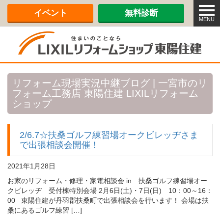
メ
イベント
無料診断
ニ
MENU
ュ
ー
リフォーム現場実況中継ブログ | 一宮市のリ
フォーム工務店 東陽住建 LIXILリフォーム
ショップ
2/6.7☆扶桑ゴルフ練習場オークビレッヂさま
で出張相談会開催！
2021年1月28日
お家のリフォーム・修理・家電相談会 in 扶桑ゴルフ練習場オー
クビレッヂ 受付棟特別会場 2月6日(土)・7日(日) 10：00～16：
00 東陽住建が丹羽郡扶桑町で出張相談会を行います！ 会場は扶
桑にあるゴルフ練習 […]