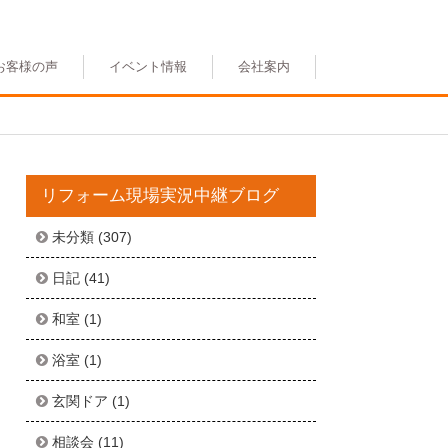
お客様の声
イベント情報
会社案内
リフォーム現場実況中継ブログ
未分類
(307)
日記
(41)
和室
(1)
浴室
(1)
玄関ドア
(1)
相談会
(11)