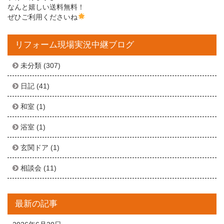
なんと嬉しい送料無料！
ぜひご利用くださいね
リフォーム現場実況中継ブログ
未分類
(307)
日記
(41)
和室
(1)
浴室
(1)
玄関ドア
(1)
相談会
(11)
最新の記事