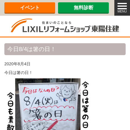
メ
イベント
無料診断
ニ
MENU
ュ
ー
今日8/4は箸の日！
2020年8月4日
今日は箸の日！