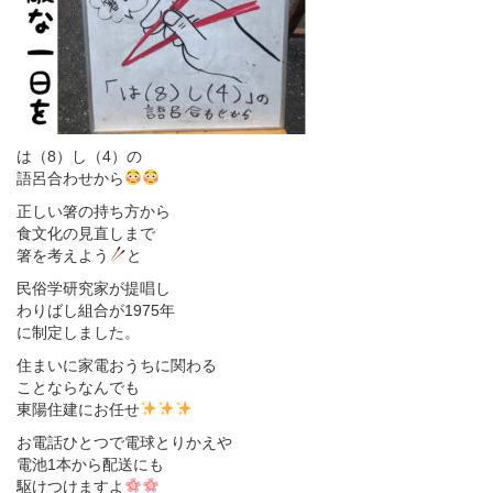
は（8）し（4）の
語呂合わせから
正しい箸の持ち方から
食文化の見直しまで
箸を考えよう
と
民俗学研究家が提唱し
わりばし組合が1975年
に制定しました。
住まいに家電おうちに関わる
ことならなんでも
東陽住建にお任せ
お電話ひとつで電球とりかえや
電池1本から配送にも
駆けつけますよ