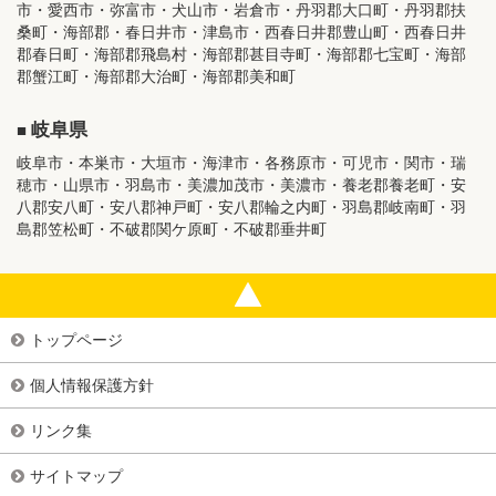
市・愛西市・弥富市・犬山市・岩倉市・丹羽郡大口町・丹羽郡扶
桑町・海部郡・春日井市・津島市・西春日井郡豊山町・西春日井
郡春日町・海部郡飛島村・海部郡甚目寺町・海部郡七宝町・海部
郡蟹江町・海部郡大治町・海部郡美和町
岐阜県
岐阜市・本巣市・大垣市・海津市・各務原市・可児市・関市・瑞
穂市・山県市・羽島市・美濃加茂市・美濃市・養老郡養老町・安
八郡安八町・安八郡神戸町・安八郡輪之内町・羽島郡岐南町・羽
島郡笠松町・不破郡関ケ原町・不破郡垂井町
トップページ
個人情報保護方針
リンク集
サイトマップ