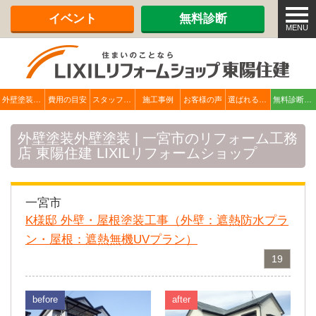
メ
イベント
無料診断
ニ
MENU
ュ
ー
外壁塗装TOP
費用の目安
スタッフ紹介
施工事例
お客様の声
選ばれる理由
無料診断・無料見積
外壁塗装外壁塗装 | 一宮市のリフォーム工務
店 東陽住建 LIXILリフォームショップ
一宮市
K様邸 外壁・屋根塗装工事（外壁：遮熱防水プラ
ン・屋根：遮熱無機UVプラン）
19
before
after