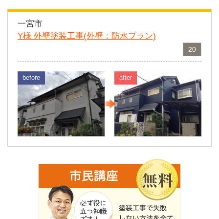
一宮市
Y様 外壁塗装工事(外壁：防水プラン)
20
before
after