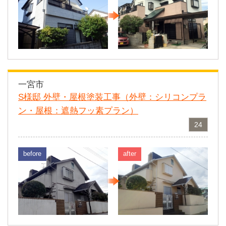
一宮市
S様邸 外壁・屋根塗装工事（外壁：シリコンプラ
ン・屋根：遮熱フッ素プラン）
24
before
after