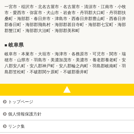
一宮市・稲沢市・北名古屋市・名古屋市・清須市・江南市・小牧
市・愛西市・弥富市・犬山市・岩倉市・丹羽郡大口町・丹羽郡扶
桑町・海部郡・春日井市・津島市・西春日井郡豊山町・西春日井
郡春日町・海部郡飛島村・海部郡甚目寺町・海部郡七宝町・海部
郡蟹江町・海部郡大治町・海部郡美和町
岐阜県
岐阜市・本巣市・大垣市・海津市・各務原市・可児市・関市・瑞
穂市・山県市・羽島市・美濃加茂市・美濃市・養老郡養老町・安
八郡安八町・安八郡神戸町・安八郡輪之内町・羽島郡岐南町・羽
島郡笠松町・不破郡関ケ原町・不破郡垂井町
トップページ
個人情報保護方針
リンク集