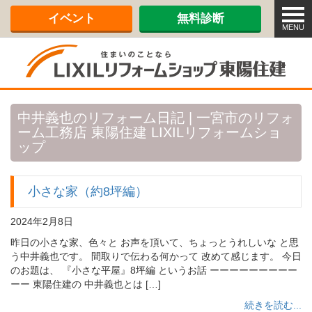
メ
イベント
無料診断
ニ
MENU
ュ
ー
中井義也のリフォーム日記 | 一宮市のリフォ
ーム工務店 東陽住建 LIXILリフォームショ
ップ
小さな家（約8坪編）
2024年2月8日
昨日の小さな家、色々と お声を頂いて、ちょっとうれしいな と思
う中井義也です。 間取りで伝わる何かって 改めて感じます。 今日
のお題は、 『小さな平屋』8坪編 というお話 ーーーーーーーーー
ーー 東陽住建の 中井義也とは […]
続きを読む...