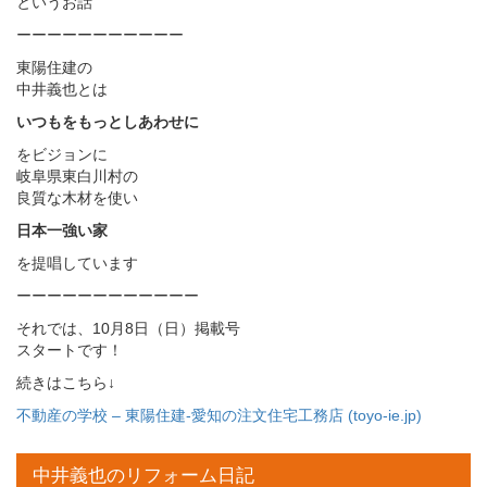
というお話
ーーーーーーーーーーー
東陽住建の
中井義也とは
いつもをもっとしあわせに
をビジョンに
岐阜県東白川村の
良質な木材を使い
日本一強い家
を提唱しています
ーーーーーーーーーーーー
それでは、10月8日（日）掲載号
スタートです！
続きはこちら↓
不動産の学校 – 東陽住建-愛知の注文住宅工務店 (toyo-ie.jp)
中井義也のリフォーム日記