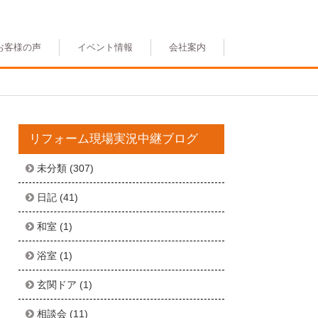
お客様の声
イベント情報
会社案内
リフォーム現場実況中継ブログ
未分類
(307)
日記
(41)
和室
(1)
浴室
(1)
玄関ドア
(1)
相談会
(11)