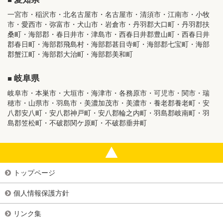
一宮市・稲沢市・北名古屋市・名古屋市・清須市・江南市・小牧
市・愛西市・弥富市・犬山市・岩倉市・丹羽郡大口町・丹羽郡扶
桑町・海部郡・春日井市・津島市・西春日井郡豊山町・西春日井
郡春日町・海部郡飛島村・海部郡甚目寺町・海部郡七宝町・海部
郡蟹江町・海部郡大治町・海部郡美和町
岐阜県
岐阜市・本巣市・大垣市・海津市・各務原市・可児市・関市・瑞
穂市・山県市・羽島市・美濃加茂市・美濃市・養老郡養老町・安
八郡安八町・安八郡神戸町・安八郡輪之内町・羽島郡岐南町・羽
島郡笠松町・不破郡関ケ原町・不破郡垂井町
トップページ
個人情報保護方針
リンク集