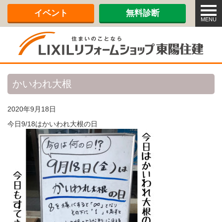
メ
イベント
無料診断
ニ
MENU
ュ
ー
かいわれ大根
2020年9月18日
今日9/18はかいわれ大根の日