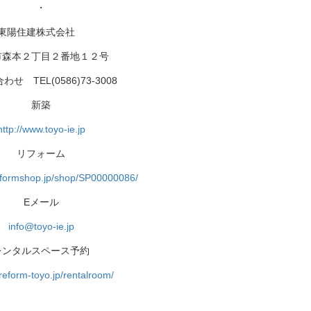
・
東陽住建株式会社
市森本２丁目２番地１２号
せ TEL(0586)73-3008
新築
http://www.toyo-ie.jp
リフォーム
l-reformshop.jp/shop/SP00000086/
Eメール
info@toyo-ie.jp
レンタルスペース予約
/reform-toyo.jp/rentalroom/