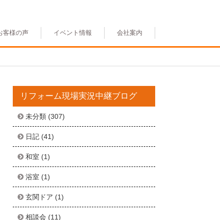
お客様の声
イベント情報
会社案内
リフォーム現場実況中継ブログ
未分類
(307)
日記
(41)
和室
(1)
浴室
(1)
玄関ドア
(1)
相談会
(11)