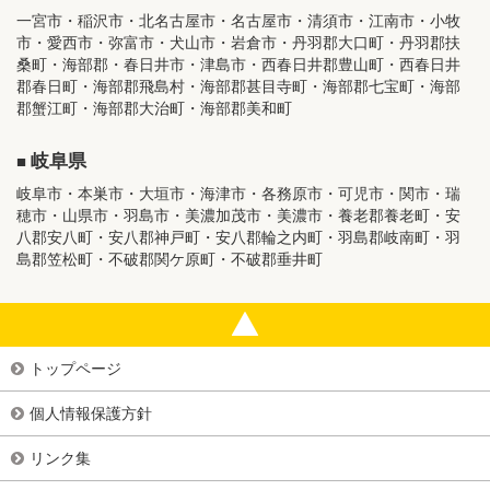
一宮市・稲沢市・北名古屋市・名古屋市・清須市・江南市・小牧
市・愛西市・弥富市・犬山市・岩倉市・丹羽郡大口町・丹羽郡扶
桑町・海部郡・春日井市・津島市・西春日井郡豊山町・西春日井
郡春日町・海部郡飛島村・海部郡甚目寺町・海部郡七宝町・海部
郡蟹江町・海部郡大治町・海部郡美和町
岐阜県
岐阜市・本巣市・大垣市・海津市・各務原市・可児市・関市・瑞
穂市・山県市・羽島市・美濃加茂市・美濃市・養老郡養老町・安
八郡安八町・安八郡神戸町・安八郡輪之内町・羽島郡岐南町・羽
島郡笠松町・不破郡関ケ原町・不破郡垂井町
トップページ
個人情報保護方針
リンク集