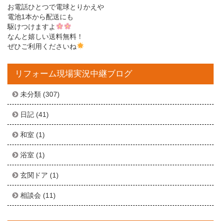
お電話ひとつで電球とりかえや
電池1本から配送にも
駆けつけますよ
なんと嬉しい送料無料！
ぜひご利用くださいね
リフォーム現場実況中継ブログ
未分類
(307)
日記
(41)
和室
(1)
浴室
(1)
玄関ドア
(1)
相談会
(11)