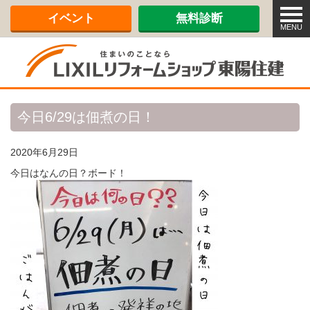
メ
イベント
無料診断
ニ
MENU
ュ
ー
今日6/29は佃煮の日！
2020年6月29日
今日はなんの日？ボード！