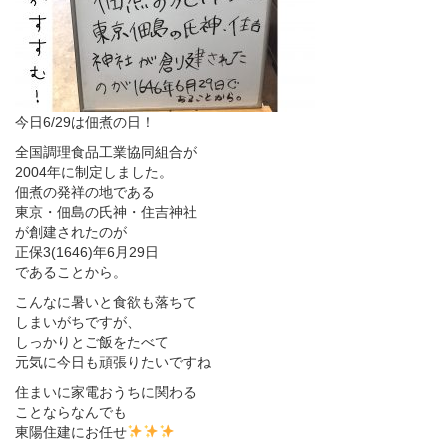
今日6/29は佃煮の日！
全国調理食品工業協同組合が
2004年に制定しました。
佃煮の発祥の地である
東京・佃島の氏神・住吉神社
が創建されたのが
正保3(1646)年6月29日
であることから。
こんなに暑いと食欲も落ちて
しまいがちですが、
しっかりとご飯をたべて
元気に今日も頑張りたいですね
住まいに家電おうちに関わる
ことならなんでも
東陽住建にお任せ