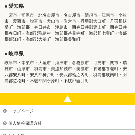
愛知県
一宮市・稲沢市・北名古屋市・名古屋市・清須市・江南市・小牧
市・愛西市・弥富市・犬山市・岩倉市・丹羽郡大口町・丹羽郡扶
桑町・海部郡・春日井市・津島市・西春日井郡豊山町・西春日井
郡春日町・海部郡飛島村・海部郡甚目寺町・海部郡七宝町・海部
郡蟹江町・海部郡大治町・海部郡美和町
岐阜県
岐阜市・本巣市・大垣市・海津市・各務原市・可児市・関市・瑞
穂市・山県市・羽島市・美濃加茂市・美濃市・養老郡養老町・安
八郡安八町・安八郡神戸町・安八郡輪之内町・羽島郡岐南町・羽
島郡笠松町・不破郡関ケ原町・不破郡垂井町
トップページ
個人情報保護方針