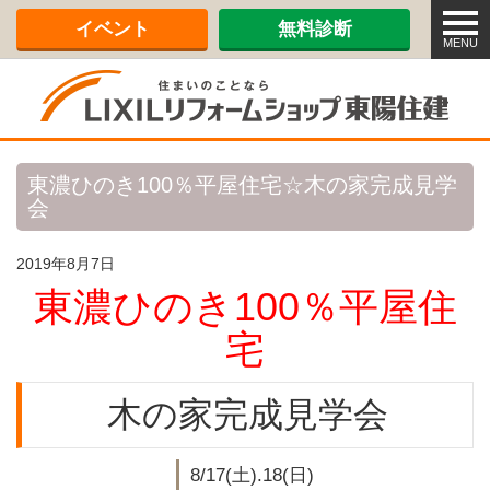
メ
イベント
無料診断
ニ
MENU
ュ
ー
東濃ひのき100％平屋住宅☆木の家完成見学
会
2019年8月7日
東濃ひのき100％平屋住
宅
木の家完成見学会
8/17(土).18(日)