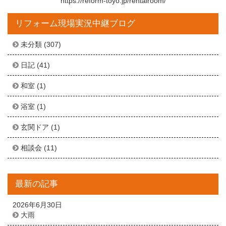
https://reform-toyo.jp/rentalroom/
リフォーム現場実況中継ブログ
未分類
(307)
日記
(41)
和室
(1)
浴室
(1)
玄関ドア
(1)
相談会
(11)
最新の記事
2026年6月30日
大雨