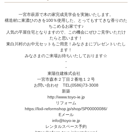
一宮市萩原で木の家完成見学会を実施いたします。
構造材に東濃ひのきを100％使用した、とってもすてきな香りのた
ちこめるお家です♪
人気の平屋住宅となりますので、この機会にぜひご見学いただけ
たらと思います！
東白川村のお中元セットもご用意！みなさまにプレゼントいたし
ます！
みなさまのご来場お待ちいたしております☆
・
・
東陽住建株式会社
一宮市森本２丁目２番地１２号
お問い合わせ TEL(0586)73-3008
新築
http://www.toyo-ie.jp
リフォーム
https://lixil-reformshop.jp/shop/SP00000086/
Eメール
info@toyo-ie.jp
レンタルスペース予約