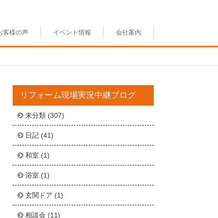
お客様の声
イベント情報
会社案内
リフォーム現場実況中継ブログ
未分類
(307)
日記
(41)
和室
(1)
浴室
(1)
玄関ドア
(1)
相談会
(11)