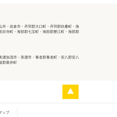
山市・岩倉市・丹羽郡大口町・丹羽郡扶桑町・海
甚目寺町・海部郡七宝町・海部郡蟹江町・海部郡
美濃加茂市・美濃市・養老郡養老町・安八郡安八
破郡垂井町
マップ