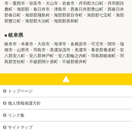
市・愛西市・弥富市・犬山市・岩倉市・丹羽郡大口町・丹羽郡扶
桑町・海部郡・春日井市・津島市・西春日井郡豊山町・西春日井
郡春日町・海部郡飛島村・海部郡甚目寺町・海部郡七宝町・海部
郡蟹江町・海部郡大治町・海部郡美和町
岐阜県
岐阜市・本巣市・大垣市・海津市・各務原市・可児市・関市・瑞
穂市・山県市・羽島市・美濃加茂市・美濃市・養老郡養老町・安
八郡安八町・安八郡神戸町・安八郡輪之内町・羽島郡岐南町・羽
島郡笠松町・不破郡関ケ原町・不破郡垂井町
トップページ
個人情報保護方針
リンク集
サイトマップ