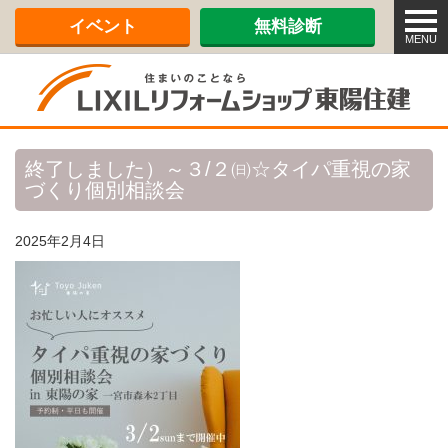
メ
イベント
無料診断
ニ
MENU
ュ
ー
終了しました）～３/２㈰☆タイパ重視の家
づくり個別相談会
2025年2月4日