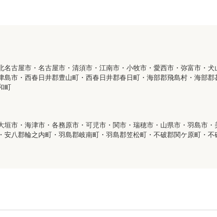
北名古屋市・名古屋市・清須市・江南市・小牧市・愛西市・弥富市・犬
津島市・西春日井郡豊山町・西春日井郡春日町・海部郡飛島村・海部郡
和町
大垣市・海津市・各務原市・可児市・関市・瑞穂市・山県市・羽島市・
・安八郡輪之内町・羽島郡岐南町・羽島郡笠松町・不破郡関ケ原町・不