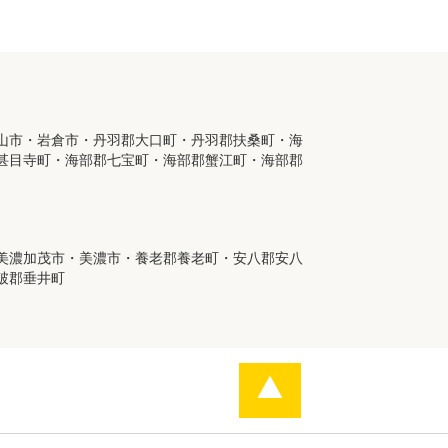
山市・岩倉市・丹羽郡大口町・丹羽郡扶桑町・海
甚目寺町・海部郡七宝町・海部郡蟹江町・海部郡
美濃加茂市・美濃市・養老郡養老町・安八郡安八
破郡垂井町