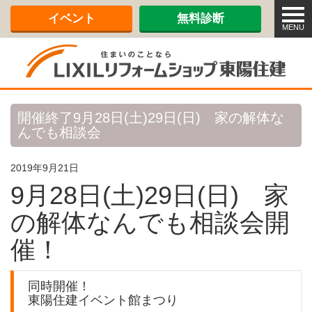
メ
イベント
無料診断
ニ
MENU
ュ
ー
開催終了9月28日(土)29日(日) 家の解体な
んでも相談会
2019年9月21日
9月28日(土)29日(日) 家
の解体なんでも相談会開
催！
同時開催！
東陽住建イベント館まつり