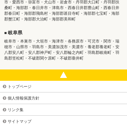
市・愛西市・弥富市・犬山市・岩倉市・丹羽郡大口町・丹羽郡扶
桑町・海部郡・春日井市・津島市・西春日井郡豊山町・西春日井
郡春日町・海部郡飛島村・海部郡甚目寺町・海部郡七宝町・海部
郡蟹江町・海部郡大治町・海部郡美和町
岐阜県
岐阜市・本巣市・大垣市・海津市・各務原市・可児市・関市・瑞
穂市・山県市・羽島市・美濃加茂市・美濃市・養老郡養老町・安
八郡安八町・安八郡神戸町・安八郡輪之内町・羽島郡岐南町・羽
島郡笠松町・不破郡関ケ原町・不破郡垂井町
トップページ
個人情報保護方針
リンク集
サイトマップ