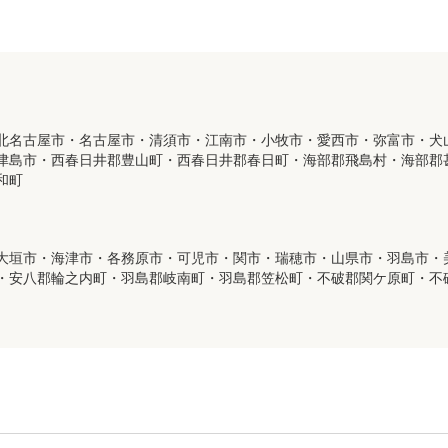
北名古屋市・名古屋市・清須市・江南市・小牧市・愛西市・弥富市・犬
津島市・西春日井郡豊山町・西春日井郡春日町・海部郡飛島村・海部郡
和町
大垣市・海津市・各務原市・可児市・関市・瑞穂市・山県市・羽島市・
・安八郡輪之内町・羽島郡岐南町・羽島郡笠松町・不破郡関ケ原町・不