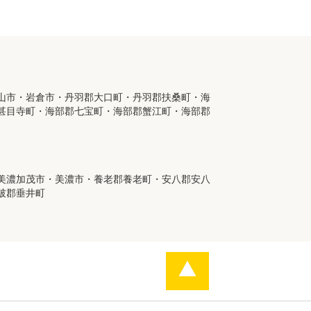
山市・岩倉市・丹羽郡大口町・丹羽郡扶桑町・海
甚目寺町・海部郡七宝町・海部郡蟹江町・海部郡
美濃加茂市・美濃市・養老郡養老町・安八郡安八
破郡垂井町