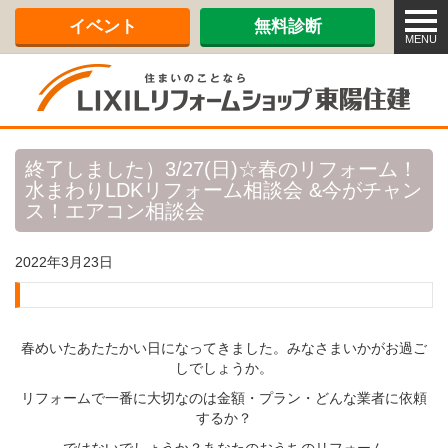
メ
イベント
無料診断
ニ
MENU
ュ
ー
終了しました）3/27(日)☆春のリフォーム！
水まわりLDKリフォーム相談会 &今がチャン
ス！エアコン相談会
2022年3月23日
春めいたあたたかい日になってきました。みなさまいかがお過ご
しでしょうか。
リフォームで一番に大切なのは金額・プラン・どんな業者に依頼
するか？