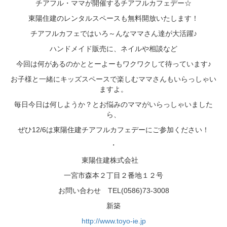
チアフル・ママが開催するチアフルカフェデー☆
東陽住建のレンタルスペースも無料開放いたします！
チアフルカフェではいろ～んなママさん達が大活躍♪
ハンドメイド販売に、ネイルや相談など
今回は何があるのかととーよーもワクワクして待っています♪
お子様と一緒にキッズスペースで楽しむママさんもいらっしゃい
ますよ。
毎日今日は何しようか？とお悩みのママがいらっしゃいました
ら、
ぜひ12/6は東陽住建チアフルカフェデーにご参加ください！
・
東陽住建株式会社
一宮市森本２丁目２番地１２号
お問い合わせ TEL(0586)73-3008
新築
http://www.toyo-ie.jp