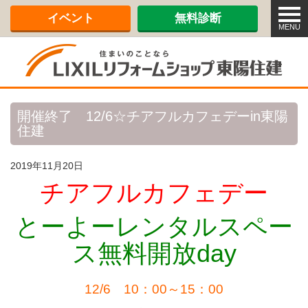
メ
イベント
無料診断
ニ
MENU
ュ
ー
開催終了 12/6☆チアフルカフェデーin東陽
住建
2019年11月20日
チアフルカフェデー
とーよーレンタルスペー
ス無料開放day
12/6 10：00～15：00