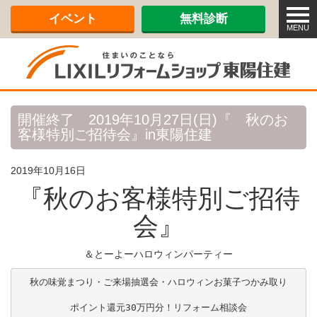
メ
イベント
無料診断
ニ
MENU
ュ
ー
開催終了 2019年10月27日(日)『 秋のお
客様特別ご招待会』in東陽住建
2019年10月16日
『秋のお客様特別ご招待
会』
＆とーよーハロウィンパーティー
秋の味覚まつり・ご来場抽選会・ハロウィンお菓子つかみ取り

ポイント還元30万円分！リフォーム相談会