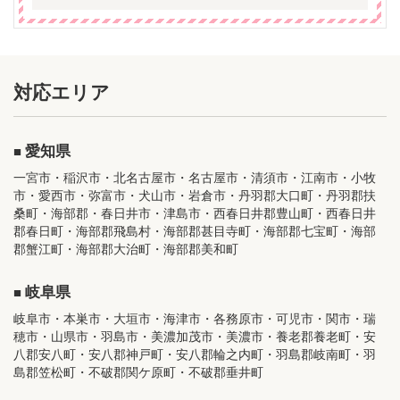
対応エリア
愛知県
一宮市・稲沢市・北名古屋市・名古屋市・清須市・江南市・小牧
市・愛西市・弥富市・犬山市・岩倉市・丹羽郡大口町・丹羽郡扶
桑町・海部郡・春日井市・津島市・西春日井郡豊山町・西春日井
郡春日町・海部郡飛島村・海部郡甚目寺町・海部郡七宝町・海部
郡蟹江町・海部郡大治町・海部郡美和町
岐阜県
岐阜市・本巣市・大垣市・海津市・各務原市・可児市・関市・瑞
穂市・山県市・羽島市・美濃加茂市・美濃市・養老郡養老町・安
八郡安八町・安八郡神戸町・安八郡輪之内町・羽島郡岐南町・羽
島郡笠松町・不破郡関ケ原町・不破郡垂井町