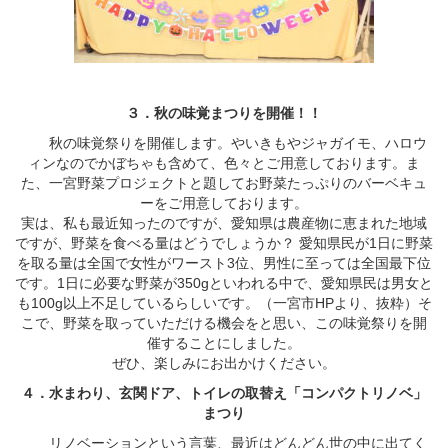
３．秋の味覚まつりを開催！！
秋の味覚祭りを開催します。やいきもやジャガイモ、ハロウ
ィンなのでかぼちゃも含めて、色々とご用意しております。ま
た、一宮野菜プロジェクトと題してお野菜たっぷりのバーベキュ
ーをご用意しております。
実は、私も最近知ったのですが、愛知県は農産物に恵まれた地域
ですが、野菜を食べる量はどうでしょうか？ 愛知県民が1日に野菜
を取る量は全国で女性がワースト3位、男性に至っては全国最下位
です。1日に必要な野菜が350gといわれる中で、愛知県民は男女と
も100g以上不足しているらしいです。（一宮市HPより、抜粋）そ
こで、野菜を取っていただける機会をと思い、この味覚祭りを開
催することにしました。
ぜひ、楽しみにお出かけください。
４．水まわり、玄関ドア、トイレの取替え「コンパクトリノベ」
まつり
リノベーションという言葉、最近はどんどん世の中に出てく