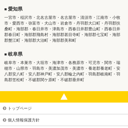
愛知県
一宮市・稲沢市・北名古屋市・名古屋市・清須市・江南市・小牧
市・愛西市・弥富市・犬山市・岩倉市・丹羽郡大口町・丹羽郡扶
桑町・海部郡・春日井市・津島市・西春日井郡豊山町・西春日井
郡春日町・海部郡飛島村・海部郡甚目寺町・海部郡七宝町・海部
郡蟹江町・海部郡大治町・海部郡美和町
岐阜県
岐阜市・本巣市・大垣市・海津市・各務原市・可児市・関市・瑞
穂市・山県市・羽島市・美濃加茂市・美濃市・養老郡養老町・安
八郡安八町・安八郡神戸町・安八郡輪之内町・羽島郡岐南町・羽
島郡笠松町・不破郡関ケ原町・不破郡垂井町
トップページ
個人情報保護方針