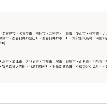
北名古屋市・名古屋市・清須市・江南市・小牧市・愛西市・弥富市・犬
津島市・西春日井郡豊山町・西春日井郡春日町・海部郡飛島村・海部郡
和町
大垣市・海津市・各務原市・可児市・関市・瑞穂市・山県市・羽島市・
・安八郡輪之内町・羽島郡岐南町・羽島郡笠松町・不破郡関ケ原町・不