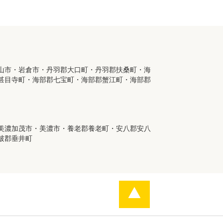
山市・岩倉市・丹羽郡大口町・丹羽郡扶桑町・海
甚目寺町・海部郡七宝町・海部郡蟹江町・海部郡
美濃加茂市・美濃市・養老郡養老町・安八郡安八
破郡垂井町