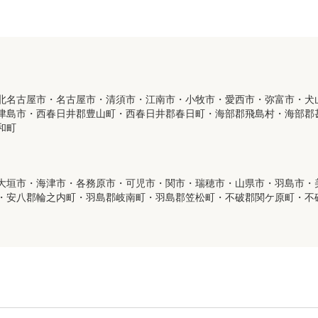
北名古屋市・名古屋市・清須市・江南市・小牧市・愛西市・弥富市・犬
津島市・西春日井郡豊山町・西春日井郡春日町・海部郡飛島村・海部郡
和町
大垣市・海津市・各務原市・可児市・関市・瑞穂市・山県市・羽島市・
・安八郡輪之内町・羽島郡岐南町・羽島郡笠松町・不破郡関ケ原町・不