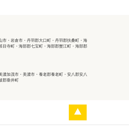
山市・岩倉市・丹羽郡大口町・丹羽郡扶桑町・海
甚目寺町・海部郡七宝町・海部郡蟹江町・海部郡
美濃加茂市・美濃市・養老郡養老町・安八郡安八
破郡垂井町