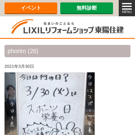
メ
イベント
無料診断
ニ
MENU
ュ
ー
phonto (26)
2021年3月30日