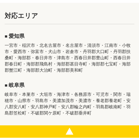
対応エリア
愛知県
一宮市・稲沢市・北名古屋市・名古屋市・清須市・江南市・小牧
市・愛西市・弥富市・犬山市・岩倉市・丹羽郡大口町・丹羽郡扶
桑町・海部郡・春日井市・津島市・西春日井郡豊山町・西春日井
郡春日町・海部郡飛島村・海部郡甚目寺町・海部郡七宝町・海部
郡蟹江町・海部郡大治町・海部郡美和町
岐阜県
岐阜市・本巣市・大垣市・海津市・各務原市・可児市・関市・瑞
穂市・山県市・羽島市・美濃加茂市・美濃市・養老郡養老町・安
八郡安八町・安八郡神戸町・安八郡輪之内町・羽島郡岐南町・羽
島郡笠松町・不破郡関ケ原町・不破郡垂井町