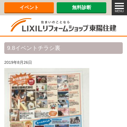
メ
イベント
無料診断
ニ
MENU
ュ
ー
9.8イベントチラシ裏
2019年8月26日