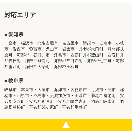
対応エリア
愛知県
一宮市・稲沢市・北名古屋市・名古屋市・清須市・江南市・小牧
市・愛西市・弥富市・犬山市・岩倉市・丹羽郡大口町・丹羽郡扶
桑町・海部郡・春日井市・津島市・西春日井郡豊山町・西春日井
郡春日町・海部郡飛島村・海部郡甚目寺町・海部郡七宝町・海部
郡蟹江町・海部郡大治町・海部郡美和町
岐阜県
岐阜市・本巣市・大垣市・海津市・各務原市・可児市・関市・瑞
穂市・山県市・羽島市・美濃加茂市・美濃市・養老郡養老町・安
八郡安八町・安八郡神戸町・安八郡輪之内町・羽島郡岐南町・羽
島郡笠松町・不破郡関ケ原町・不破郡垂井町