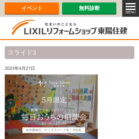
メ
イベント
無料診断
ニ
MENU
ュ
ー
スライド3
2023年4月27日